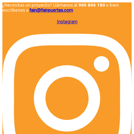
¿Necesitas un proyecto? Llámanos al
900 806 180
o bien
escríbenos a
fain@fainpuertas.com
Instagram