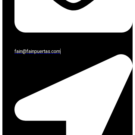
fain@fainpuertas.com