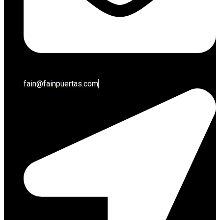
fain@fainpuertas.com