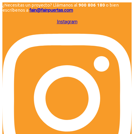
¿Necesitas un proyecto? Llámanos al
900 806 180
o bien
escríbenos a
fain@fainpuertas.com
Instagram